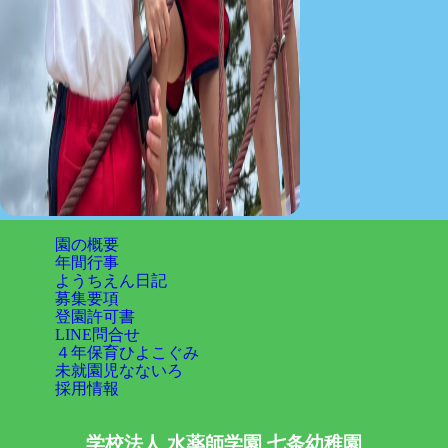
園の概要
年間行事
ようちえん日記
募集要項
登園許可書
LINE問合せ
４年保育ひよこぐみ
未就園児なないろ
採用情報
学校法人 水薬師学園
七条幼稚園