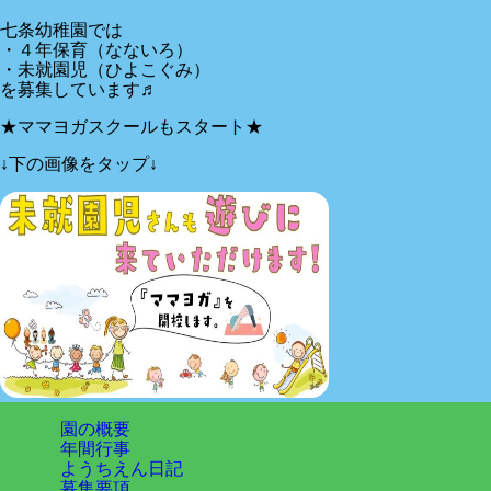
七条幼稚園では
・４年保育（なないろ）
・未就園児（ひよこぐみ）
を募集しています♬
★ママヨガスクールもスタート★
↓下の画像をタップ↓
園の概要
年間行事
ようちえん日記
募集要項