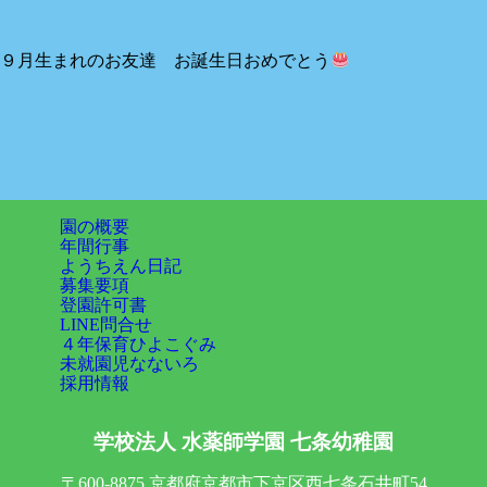
９月生まれのお友達 お誕生日おめでとう
園の概要
年間行事
ようちえん日記
募集要項
登園許可書
LINE問合せ
４年保育ひよこぐみ
未就園児なないろ
採用情報
学校法人 水薬師学園
七条幼稚園
〒600-8875 京都府京都市下京区西七条石井町54